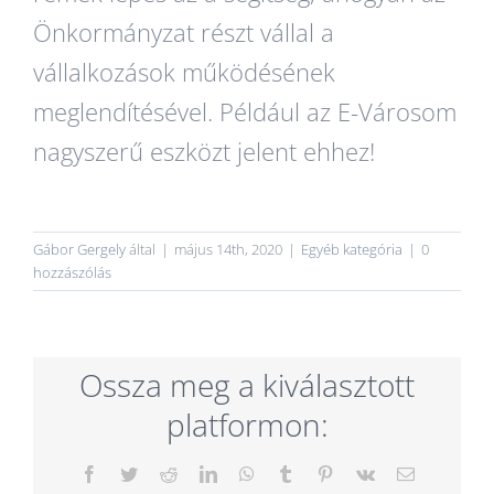
Önkormányzat részt vállal a
vállalkozások működésének
meglendítésével. Például az E-Városom
nagyszerű eszközt jelent ehhez!
Gábor Gergely
által
|
május 14th, 2020
|
Egyéb kategória
|
0
hozzászólás
Ossza meg a kiválasztott
platformon:
Facebook
Twitter
Reddit
LinkedIn
WhatsApp
Tumblr
Pinterest
Vk
Email: