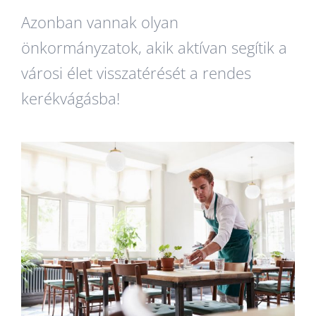
Azonban vannak olyan
önkormányzatok, akik aktívan segítik a
városi élet visszatérését a rendes
kerékvágásba!