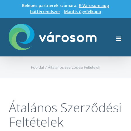
Kihagyás
Belépés partnerek számára:
E-Városom app
háttérrendszer
-
Mantis ügyfélkapu
Főoldal
Általános Szerződési Feltételek
Átalános Szerződési
Feltételek