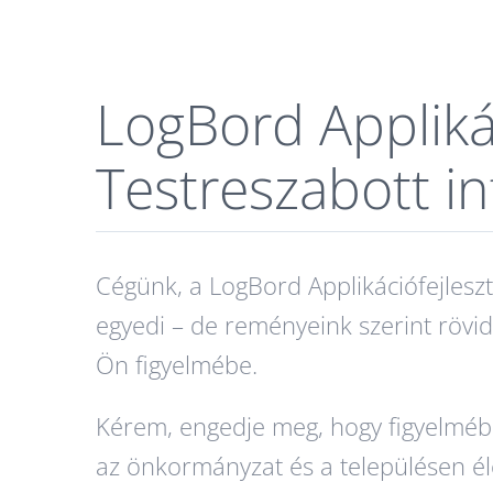
LogBord Applikác
Testreszabott i
Cégünk, a LogBord Applikációfejlesztő
egyedi – de reményeink szerint rövi
Ön figyelmébe.
Kérem, engedje meg, hogy figyelmébe 
az önkormányzat és a településen élő