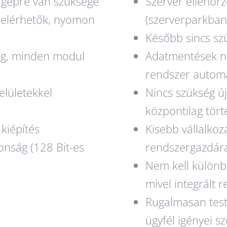
ő gépre van szüksége
Szerver ellenőr
 elérhetők, nyomon
(szerverparkban
Később sincs sz
ég, minden modul
Adatmentések ne
rendszer automa
elületekkel
Nincs szükség új
központilag tör
kiépítés
Kisebb vállalkoz
onság (128 Bit-es
rendszergazdár
Nem kell különb
mivel integrált 
Rugalmasan tes
ügyfél igényei sz