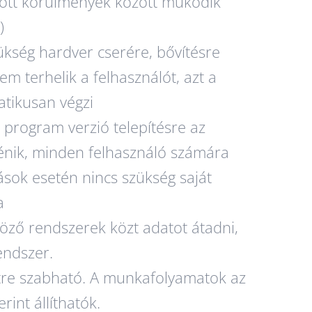
zött körülmények között működik
)
ükség hardver cserére, bővítésre
m terhelik a felhasználót, azt a
tikusan végzi
 program verzió telepítésre az
ténik, minden felhasználó számára
ások esetén nincs szükség saját
a
öző rendszerek közt adatot átadni,
rendszer.
tre szabható. A munkafolyamatok az
erint állíthatók.