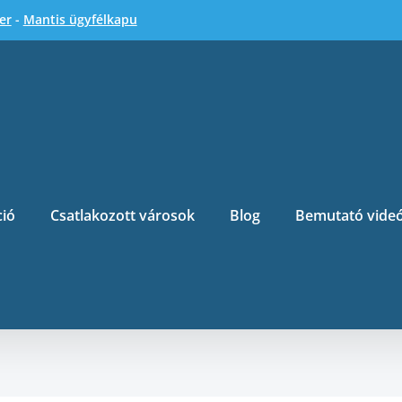
er
-
Mantis ügyfélkapu
ció
Csatlakozott városok
Blog
Bemutató vide