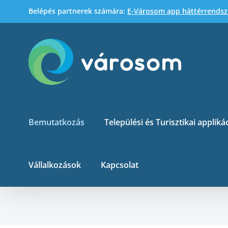
Kihagyás
Belépés partnerek számára:
E-Városom app háttérrendsz
Bemutatkozás
Települési és Turisztikai appliká
Vállalkozások
Kapcsolat