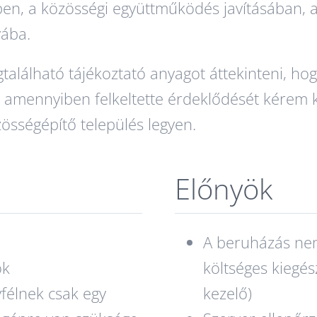
en, a közösségi együttműködés javításában, a
yába.
lálható tájékoztató anyagot áttekinteni, hogy
és amennyiben felkeltette érdeklődését kérem
zösségépítő település legyen.
Előnyök
A beruházás nem
ok
költséges kiegés
félnek csak egy
kezelő)