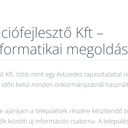
iófejlesztő Kft –
nformatikai megoldá
 Kft. több mint egy évtizedes tapasztalattal r
d időn belül minden önkormányzatnál használt
ajánljam a települések részére készítendő tel
k közötti új információs csatorna. A település