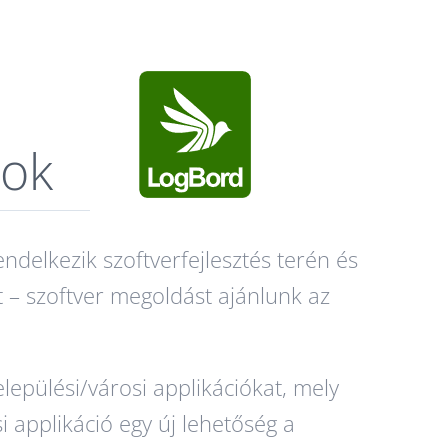
sok
endelkezik szoftverfejlesztés terén és
 – szoftver megoldást ajánlunk az
epülési/városi applikációkat, mely
i applikáció egy új lehetőség a